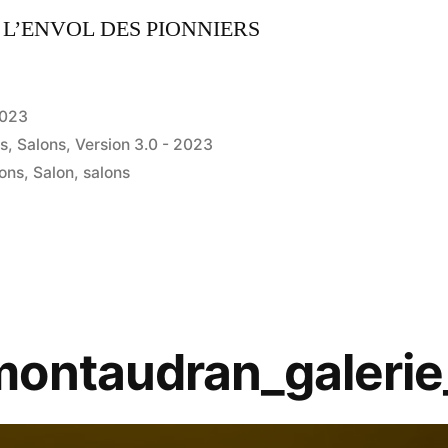
8 L’ENVOL DES PIONNIERS
2023
ns
,
Salons
,
Version 3.0 - 2023
ions
,
Salon
,
salons
montaudran_galeri