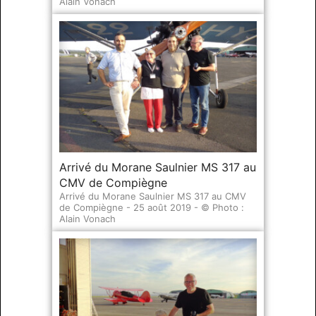
Alain Vonach
Arrivé du Morane Saulnier MS 317 au
CMV de Compiègne
Arrivé du Morane Saulnier MS 317 au CMV
de Compiègne - 25 août 2019 - © Photo :
Alain Vonach