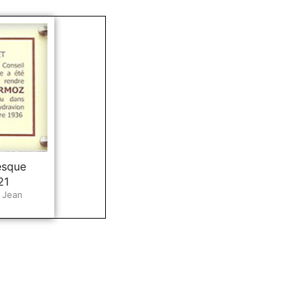
esque
21
 Jean